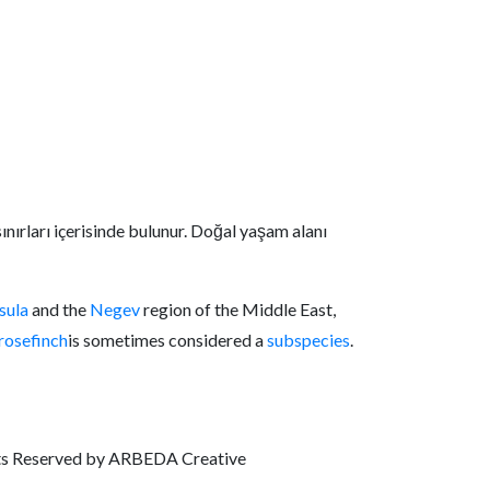
nırları içerisinde bulunur. Doğal yaşam alanı
sula
and the
Negev
region of the Middle East,
 rosefinch
is sometimes considered a
subspecies
.
ts Reserved by ARBEDA Creative