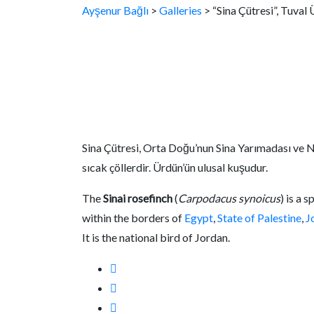
Ayşenur Bağlı
>
Galleries
>
“Sina Çütresi”, Tuval
Sina Çütresi, Orta Doğu’nun Sina Yarımadası ve Ne
sıcak çöllerdir. Ürdün’ün ulusal kuşudur.
The
Sinai rosefinch
(
Carpodacus synoicus
) is a 
within the borders of
Egypt
,
State of Palestine
,
J
It is the national bird of Jordan.