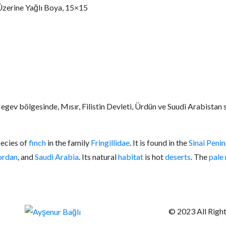
 Üzerine Yağlı Boya, 15×15
gev bölgesinde, Mısır, Filistin Devleti, Ürdün ve Suudi Arabistan sı
species of
finch
in the family
Fringillidae
. It is found in the
Sinai Penin
ordan
, and
Saudi Arabia
. Its natural
habitat
is hot
deserts
. The
pale
© 2023 All Righ